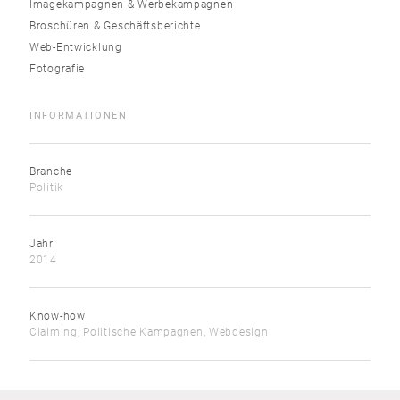
Imagekampagnen & Werbekampagnen
Broschüren & Geschäftsberichte
Web-Entwicklung
Fotografie
INFORMATIONEN
Branche
Politik
Jahr
2014
Know-how
Claiming, Politische Kampagnen, Webdesign