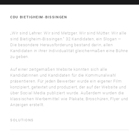
CDU BIETIGHEIM-BISSINGEN
„Wir sind Lehrer. Wir sind Metzger. Wir sind Mütter. Wir alle
sind Bietigheim-Bissingen.“ 32 Kandidaten, ein Slogan —
Die besondere Herausforderung bestand darin, allen
Kandidaten in ihrer Individualität gleichermaßen eine Bühne
zu geben.
Auf einer zeitgemäßen Website konnten sich alle
Kandidatinnen und Kandidaten für die Kommunalwahl
präsentieren. Für jeden Bewerber wurde ein eigener Film
konzipiert, getextet und produziert, der auf der Website und
über Social Media publiziert wurde. Außerdem wurden die
klassischen Werbemittel wie Plakate, Broschüren, Flyer und
Anzeigen erstellt.
SOLUTIONS